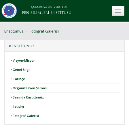
ÇUKUROVA ÜNİVERSİTESİ
toggle
FEN BİLİMLERİ ENSTİTÜSÜ
Enstitümüz
Fotoğraf Galerisi
ENSTITÜMÜZ
Vizyon-Misyon
Genel Bilgi
Tarihçe
Organizasyon Şeması
Basında Enstitümüz
İletişim
Fotoğraf Galerisi