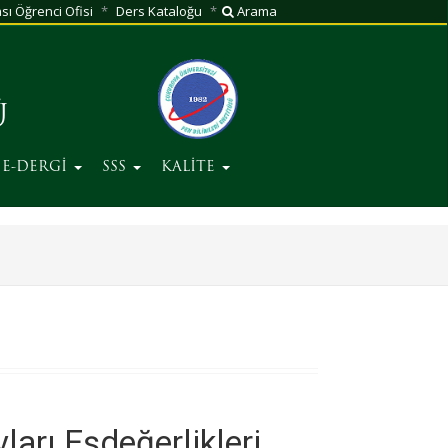
sı Öğrenci Ofisi
Ders Kataloğu
Arama
Ü
E-DERGİ
SSS
KALİTE
ları Eşdeğerlikleri