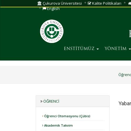
Çukurova Üniversitesi
Kalite Politikaları
English
ENSTİTÜMÜZ
YÖNETİM
Öğrenc
ÖĞRENCI
Yaban
Öğrenci Otomasyonu (Çübis)
Akademik Takvim