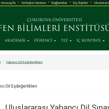
Anasayfa
Yerleşke Haritası
Bağlantılar
Dış İlişkiler
Uluslarara
ÇUKUROVA ÜNİVERSİTESİ
FEN BİLİMLERİ ENSTİTÜS
AKADEMİK
ÖĞRENCİ
TEZ
İÇ KONTROL
i
Yabancı Dil Eşdeğerlikleri
cı Dil Eşdeğerlikleri
Uluslararası Yabancı Dil Sınav