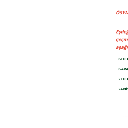
ÖSYM 
Eşdeğ
geçmi
aşağı
6 OCA
6 ARA
2 OCA
24 Nİ