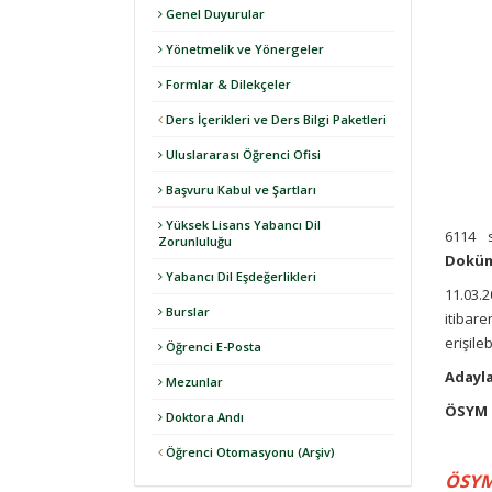
Genel Duyurular
Yönetmelik ve Yönergeler
Formlar & Dilekçeler
Ders İçerikleri ve Ders Bilgi Paketleri
Uluslararası Öğrenci Ofisi
Başvuru Kabul ve Şartları
Yüksek Lisans Yabancı Dil
6114 
Zorunluluğu
Doküm
Yabancı Dil Eşdeğerlikleri
11.03.2
Burslar
itibare
erişileb
Öğrenci E-Posta
Adayla
Mezunlar
ÖSYM 
Doktora Andı
Öğrenci Otomasyonu (Arşiv)
ÖSYM 