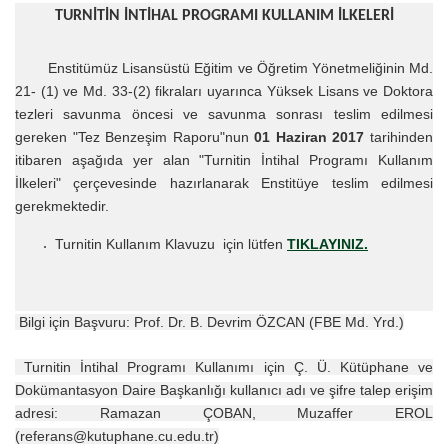
TURNİTİN İNTİHAL PROGRAMI KULLANIM İLKELERİ
Enstitümüz Lisansüstü Eğitim ve Öğretim Yönetmeliğinin Md.
21- (1) ve Md. 33-(2) fikraları uyarınca Yüksek Lisans ve Doktora
tezleri savunma öncesi ve savunma sonrası teslim edilmesi
gereken "Tez Benzeşim Raporu"nun
01 Haziran 2017
tarihinden
itibaren aşağıda yer alan "Turnitin İntihal Programı Kullanım
İlkeleri" çerçevesinde hazırlanarak Enstitüye teslim edilmesi
gerekmektedir.
Turnitin Kullanım Klavuzu için lütfen
TIKLAYINIZ.
Bilgi için Başvuru: Prof. Dr. B. Devrim ÖZCAN (FBE Md. Yrd.)
Turnitin İntihal Programı Kullanımı için Ç. Ü. Kütüphane ve
Dokümantasyon Daire Başkanlığı kullanıcı adı ve şifre talep erişim
adresi: Ramazan ÇOBAN, Muzaffer EROL
(referans@kutuphane.cu.edu.tr)