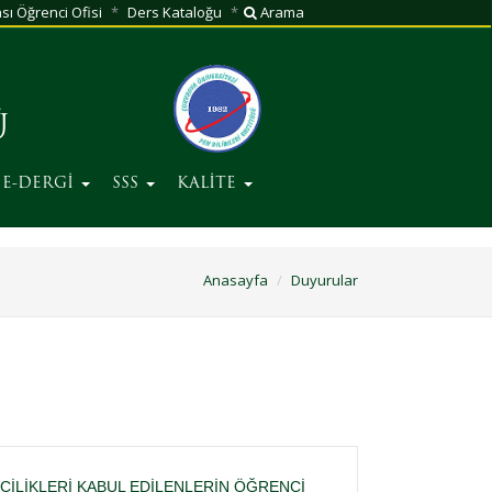
sı Öğrenci Ofisi
Ders Kataloğu
Arama
Ü
E-DERGİ
SSS
KALİTE
Anasayfa
Duyurular
NCİLİKLERİ KABUL EDİLENLERİN ÖĞRENCİ