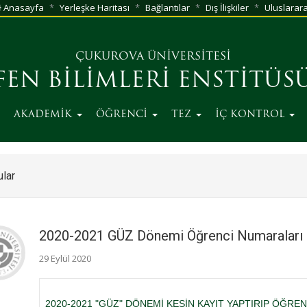
Anasayfa
Yerleşke Haritası
Bağlantılar
Dış İlişkiler
Uluslarara
ÇUKUROVA ÜNİVERSİTESİ
FEN BİLİMLERİ ENSTİTÜS
AKADEMİK
ÖĞRENCİ
TEZ
İÇ KONTROL
lar
2020-2021 GÜZ Dönemi Öğrenci Numaraları
29 Eylül 2020
2020-2021 "GÜZ" DÖNEMİ KESİN KAYIT YAPTIRIP ÖĞRE