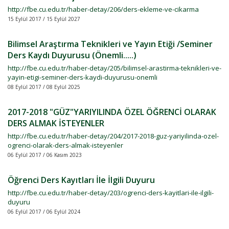
http://fbe.cu.edu.tr/haber-detay/206/ders-ekleme-ve-cikarma
15 Eylül 2017 / 15 Eylül 2027
Bilimsel Araştırma Teknikleri ve Yayın Etiği /Seminer
Ders Kaydı Duyurusu (Önemli.....)
http://fbe.cu.edu.tr/haber-detay/205/bilimsel-arastirma-teknikleri-ve-
yayin-etigi-seminer-ders-kaydi-duyurusu-onemli
08 Eylül 2017 / 08 Eylül 2025
2017-2018 "GÜZ"YARIYILINDA ÖZEL ÖĞRENCİ OLARAK
DERS ALMAK İSTEYENLER
http://fbe.cu.edu.tr/haber-detay/204/2017-2018-guz-yariyilinda-ozel-
ogrenci-olarak-ders-almak-isteyenler
06 Eylül 2017 / 06 Kasım 2023
Öğrenci Ders Kayıtları İle İlgili Duyuru
http://fbe.cu.edu.tr/haber-detay/203/ogrenci-ders-kayitlari-ile-ilgili-
duyuru
06 Eylül 2017 / 06 Eylül 2024