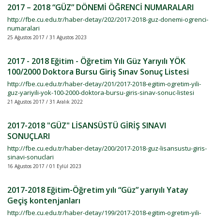
2017 – 2018 “GÜZ” DÖNEMİ ÖĞRENCİ NUMARALARI
http://fbe.cu.edu.tr/haber-detay/202/2017-2018-guz-donemi-ogrenci-
numaralari
25 Ağustos 2017 / 31 Ağustos 2023
2017 - 2018 Eğitim - Öğretim Yılı Güz Yarıyılı YÖK
100/2000 Doktora Bursu Giriş Sınav Sonuç Listesi
http://fbe.cu.edu.tr/haber-detay/201/2017-2018-egitim-ogretim-yili-
guz-yariyili-yok-100-2000-doktora-bursu-giris-sinav-sonuc-listesi
21 Ağustos 2017 / 31 Aralık 2022
2017-2018 "GÜZ" LİSANSÜSTÜ GİRİŞ SINAVI
SONUÇLARI
http://fbe.cu.edu.tr/haber-detay/200/2017-2018-guz-lisansustu-giris-
sinavi-sonuclari
16 Ağustos 2017 / 01 Eylül 2023
2017-2018 Eğitim-Öğretim yılı “Güz” yarıyılı Yatay
Geçiş kontenjanları
http://fbe.cu.edu.tr/haber-detay/199/2017-2018-egitim-ogretim-yili-