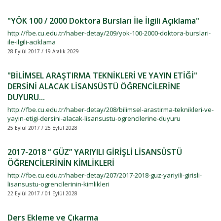
"YÖK 100 / 2000 Doktora Bursları İle İlgili Açıklama"
http://fbe.cu.edu.tr/haber-detay/209/yok-100-2000-doktora-burslari-
ile-ilgili-aciklama
28 Eylül 2017 / 19 Aralık 2029
"BİLİMSEL ARAŞTIRMA TEKNİKLERİ VE YAYIN ETİĞİ"
DERSİNİ ALACAK LİSANSÜSTÜ ÖĞRENCİLERİNE
DUYURU...
http://fbe.cu.edu.tr/haber-detay/208/bilimsel-arastirma-teknikleri-ve-
yayin-etigi-dersini-alacak-lisansustu-ogrencilerine-duyuru
25 Eylül 2017 / 25 Eylül 2028
2017-2018 “ GÜZ” YARIYILI GİRİŞLİ LİSANSÜSTÜ
ÖĞRENCİLERİNİN KİMLİKLERİ
http://fbe.cu.edu.tr/haber-detay/207/2017-2018-guz-yariyili-girisli-
lisansustu-ogrencilerinin-kimlikleri
22 Eylül 2017 / 01 Eylül 2028
Ders Ekleme ve Çıkarma