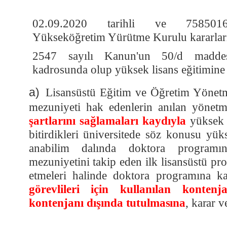
02.09.2020 tarihli ve 75850160‐
Yükseköğretim Yürütme Kurulu kararla
2547 sayılı Kanun'un 50/d maddesi
kadrosunda olup yüksek lisans eğitimin
a)
Lisansüstü Eğitim ve Öğretim Yönetme
mezuniyeti hak edenlerin anılan yönetm
şartlarını sağlamaları kaydıyla
yüksek 
bitirdikleri üniversitede söz konusu yü
anabilim dalında doktora program
mezuniyetini takip eden ilk lisansüstü p
etmeleri halinde doktora programına ka
görevlileri için kullanılan konte
kontenjanı dışında
tutulmasına
, karar ve