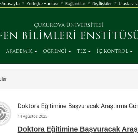
Anasayfa
Yerleşke Haritası
Bağlantılar
Dış İlişkiler
Uluslarara
ÇUKUROVA ÜNİVERSİTESİ
FEN BİLİMLERİ ENSTİTÜS
AKADEMİK
ÖĞRENCİ
TEZ
İÇ KONTROL
lar
Doktora Eğitimine Başvuracak Araştırma Göre
14 Ağustos 2025
Doktora Eğitimine Başvuracak Araşt