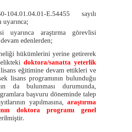
104.01.04.01‐E.54455 sayılı
rı
uyarınca;
 uyarınca araştırma görevlisi
e devam edenlerden;
liği hükümlerini yerine getirerek
elikteki
doktora/sanatta yeterlik
lisans eğitimine devam ettikleri ve
ksek lisans programının bulunduğu
ının da bulunması durumunda,
rogramlara başvuru döneminde talep
yıtlarının yapılmasına,
araştırma
njanın doktora programı genel
rilmiştir.