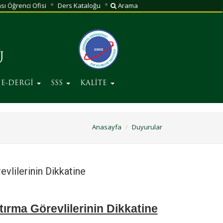
sı Öğrenci Ofisi
Ders Kataloğu
Arama
Ü
E-DERGİ
SSS
KALİTE
Anasayfa
Duyurular
vlilerinin Dikkatine
ırma Görevlilerinin Dikkatine