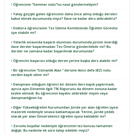
Öğrencinin “Seminer notu”’nu nasıl göndermeliyim?
Yatay geçişle gelen öğrencinin daha önce almış olduğu dersleri
kabul etmek durumunda mıyız? İlave ne kadar ders aldırabiliriz?
Doktora öğrencisinin Tez İzleme Komitesinde Öğretim Görevlisi
üye olabilir mi?
Yeterlik sınavında başarılı olunması durumunda jürinin önerdiği
ilave dersler başarılmadan Tez Önerisi gönderilebilir mi? Bu
dersler ne zamana kadar başarılmak durumunda?
Öğrencim başarısız olduğu dersin yerine başka ders alabilir mi?
Bir öğrencinin “Uzmanlık Alan “ dersine ikinci defa (BZ) notu
verdim kaydı silinir mi?
Danışmanı olduğum öğrenci bir dönem ders kaydı yaptırmadı;
ayrıca aynı Dönemle ilgili TİK Raporunu da dönem sonuna kadar
teslim etmedi. Bu öğrencinin kaydını sildirebilir miyim veya
danışmanlığının ha
Diğer Yükseköğretim Kurumundan Jüride yer alan öğretim üyesi
mazereti nedeniyle sınava katılamayacak. Yerine, jüride yedek
olarak yer alan Üniversitemiz öğretim üyesi katılabilir mi?
Zorunlu koşullar nedeniyle öğrencimin tez konusu tamamen
değişti. Bu nedenle ek süre talep edebilir miyiz?