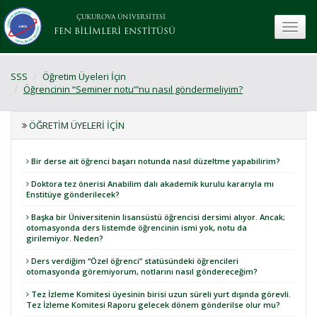
ÇUKUROVA ÜNİVERSİTESİ
toggle
FEN BİLİMLERİ ENSTİTÜSÜ
SSS
Öğretim Üyeleri İçin
Öğrencinin “Seminer notu”’nu nasıl göndermeliyim?
ÖĞRETIM ÜYELERI İÇIN
Bir derse ait öğrenci başarı notunda nasıl düzeltme yapabilirim?
Doktora tez önerisi Anabilim dalı akademik kurulu kararıyla mı
Enstitüye gönderilecek?
Başka bir Üniversitenin lisansüstü öğrencisi dersimi alıyor. Ancak;
otomasyonda ders listemde öğrencinin ismi yok, notu da
girilemiyor. Neden?
Ders verdiğim “Özel öğrenci” statüsündeki öğrencileri
otomasyonda göremiyorum, notlarını nasıl göndereceğim?
Tez İzleme Komitesi üyesinin birisi uzun süreli yurt dışında görevli.
Tez İzleme Komitesi Raporu gelecek dönem gönderilse olur mu?