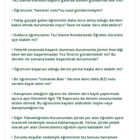
Tez İzleme Komitesi Raporu gelecek dönem gönderilse olur mu?
Öğrencinin “Seminer notu”’nu nasıl göndermeliyim?
Yatay geçişle gelen öğrencinin daha önce almış olduğu dersleri
kabul etmek durumunda mıyız? İlave ne kadar ders aldırabiliriz?
Doktora öğrencisinin Tez İzleme Komitesinde Öğretim Görevlisi
üye olabilir mi?
Yeterlik sınavında başarılı olunması durumunda jürinin önerdiği
ilave dersler başarılmadan Tez Önerisi gönderilebilir mi? Bu
dersler ne zamana kadar başarılmak durumunda?
Öğrencim başarısız olduğu dersin yerine başka ders alabilir mi?
Bir öğrencinin “Uzmanlık Alan “ dersine ikinci defa (BZ) notu
verdim kaydı silinir mi?
Danışmanı olduğum öğrenci bir dönem ders kaydı yaptırmadı;
ayrıca aynı Dönemle ilgili TİK Raporunu da dönem sonuna kadar
teslim etmedi. Bu öğrencinin kaydını sildirebilir miyim veya
danışmanlığının ha
Diğer Yükseköğretim Kurumundan Jüride yer alan öğretim üyesi
mazereti nedeniyle sınava katılamayacak. Yerine, jüride yedek
olarak yer alan Üniversitemiz öğretim üyesi katılabilir mi?
Zorunlu koşullar nedeniyle öğrencimin tez konusu tamamen