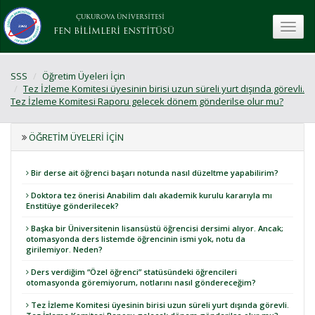
ÇUKUROVA ÜNİVERSİTESİ
toggle
FEN BİLİMLERİ ENSTİTÜSÜ
SSS
Öğretim Üyeleri İçin
Tez İzleme Komitesi üyesinin birisi uzun süreli yurt dışında görevli.
Tez İzleme Komitesi Raporu gelecek dönem gönderilse olur mu?
ÖĞRETIM ÜYELERI İÇIN
Bir derse ait öğrenci başarı notunda nasıl düzeltme yapabilirim?
Doktora tez önerisi Anabilim dalı akademik kurulu kararıyla mı
Enstitüye gönderilecek?
Başka bir Üniversitenin lisansüstü öğrencisi dersimi alıyor. Ancak;
otomasyonda ders listemde öğrencinin ismi yok, notu da
girilemiyor. Neden?
Ders verdiğim “Özel öğrenci” statüsündeki öğrencileri
otomasyonda göremiyorum, notlarını nasıl göndereceğim?
Tez İzleme Komitesi üyesinin birisi uzun süreli yurt dışında görevli.