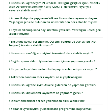
Lisansüstü öğrenciyim 21 kredilik (2013 güz girişliler için Uzmanlık
Alan Dersleri ve Seminer hariç 42 AKTS) derslerimi 4 yarıyıla
yayarak alabilir miyim?
Adana ili dışında yaşıyorum Yüksek Lisans ders aşamasındayım.
Yaşadığım şehirde bulunan bir üniversiteden ders alabilir miyim?
Kaydım silinmiş, katkı payı ücretimi yatırdım. Yatırdığım ücreti geri
alabilir miyim?
Enstitüde kayıtlı öğrenciyim. Öğrenci belgesi ve transkripti (Not
belgesi) ücretsiz alabilir miyim?
Lisans son sınıf öğrencisiyim Lisansüstü ders alabilir miyim?
Sağlık raporu aldım. İşleme konması için ne yapmam gerekir?
Bir yarıyıl kayıt dondurdum katkı payı ücretini ödeyecek miyim?
Askerden döndüm. Ders kaydımı nasıl yaptıracağım?
Lisansüstü öğrencisiyim Askere giderken ne yapmam gerekir?
Lisansüstü diplomamı kaybettim ne yapmam gerek?
Diplomamı birinci derece yakınımdan birisi alabilir mi?
Yabancı uyrukluyum, yüksek lisans programına başvurmak