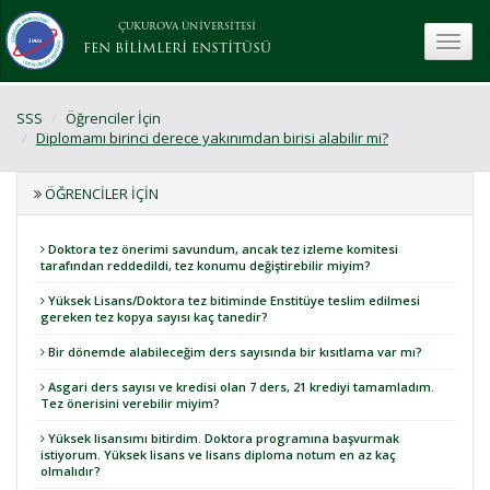
ÇUKUROVA ÜNİVERSİTESİ
toggle
FEN BİLİMLERİ ENSTİTÜSÜ
SSS
Öğrenciler İçin
Diplomamı birinci derece yakınımdan birisi alabilir mi?
ÖĞRENCILER İÇIN
Doktora tez önerimi savundum, ancak tez izleme komitesi
tarafından reddedildi, tez konumu değiştirebilir miyim?
Yüksek Lisans/Doktora tez bitiminde Enstitüye teslim edilmesi
gereken tez kopya sayısı kaç tanedir?
Bir dönemde alabileceğim ders sayısında bir kısıtlama var mı?
Asgari ders sayısı ve kredisi olan 7 ders, 21 krediyi tamamladım.
Tez önerisini verebilir miyim?
Yüksek lisansımı bitirdim. Doktora programına başvurmak
istiyorum. Yüksek lisans ve lisans diploma notum en az kaç
olmalıdır?