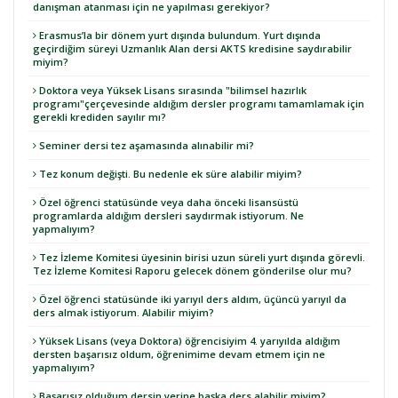
danışman atanması için ne yapılması gerekiyor?
Erasmus’la bir dönem yurt dışında bulundum. Yurt dışında
geçirdiğim süreyi Uzmanlık Alan dersi AKTS kredisine saydırabilir
miyim?
Doktora veya Yüksek Lisans sırasında "bilimsel hazırlık
programı"çerçevesinde aldığım dersler programı tamamlamak için
gerekli krediden sayılır mı?
Seminer dersi tez aşamasında alınabilir mi?
Tez konum değişti. Bu nedenle ek süre alabilir miyim?
Özel öğrenci statüsünde veya daha önceki lisansüstü
programlarda aldığım dersleri saydırmak istiyorum. Ne
yapmalıyım?
Tez İzleme Komitesi üyesinin birisi uzun süreli yurt dışında görevli.
Tez İzleme Komitesi Raporu gelecek dönem gönderilse olur mu?
Özel öğrenci statüsünde iki yarıyıl ders aldım, üçüncü yarıyıl da
ders almak istiyorum. Alabilir miyim?
Yüksek Lisans (veya Doktora) öğrencisiyim 4. yarıyılda aldığım
dersten başarısız oldum, öğrenimime devam etmem için ne
yapmalıyım?
Başarısız olduğum dersin yerine başka ders alabilir miyim?