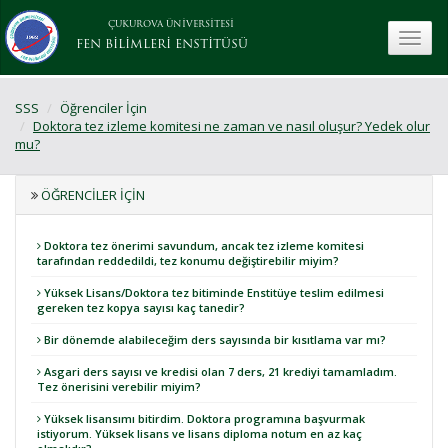
ÇUKUROVA ÜNİVERSİTESİ
toggle
FEN BİLİMLERİ ENSTİTÜSÜ
SSS
Öğrenciler İçin
Doktora tez izleme komitesi ne zaman ve nasıl oluşur? Yedek olur
mu?
ÖĞRENCILER İÇIN
Doktora tez önerimi savundum, ancak tez izleme komitesi
tarafından reddedildi, tez konumu değiştirebilir miyim?
Yüksek Lisans/Doktora tez bitiminde Enstitüye teslim edilmesi
gereken tez kopya sayısı kaç tanedir?
Bir dönemde alabileceğim ders sayısında bir kısıtlama var mı?
Asgari ders sayısı ve kredisi olan 7 ders, 21 krediyi tamamladım.
Tez önerisini verebilir miyim?
Yüksek lisansımı bitirdim. Doktora programına başvurmak
istiyorum. Yüksek lisans ve lisans diploma notum en az kaç